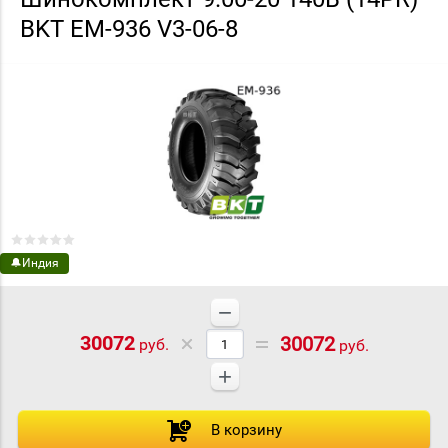
BKT EM-936 V3-06-8
🔔Индия
−
30072
30072
руб.
руб.
+
В корзину