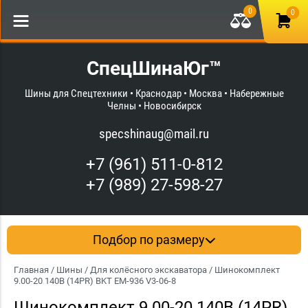
0
0
СпецШинаЮг™
Шины для Спецтехники • Краснодар • Москва • Набережные
Челны • Новосибирск
specshinaug@mail.ru
+7 (961) 511-0-812
+7 (989) 27-598-27
Подбор по размеру
Главная
/
Шины
/
Для колёсного экскаватора
/ Шинокомплект
9.00-20 140B (14PR) BKT EM-936 V3-06-8
Шинокомплект 9.00-20 140B (14PR)