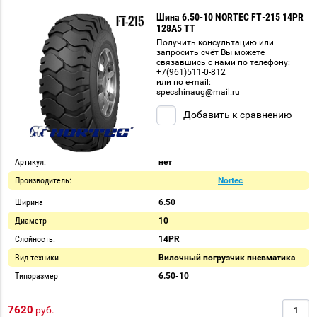
Шина 6.50-10 NORTEC FT-215 14PR
128A5 TT
Получить консультацию или
запросить счёт Вы можете
связавшись с нами по телефону:
+7(961)511-0-812
или по e-mail:
specshinaug@mail.ru
Добавить к сравнению
Артикул:
нет
Производитель:
Nortec
Ширина
6.50
Диаметр
10
Слойность:
14PR
Вид техники
Вилочный погрузчик пневматика
Типоразмер
6.50-10
7620
руб.