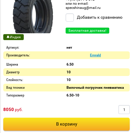
или по e-mail:
specshinaug@mail.ru
Добавить к сравнению
Бесплатная доставка!
🔔Индия
Артикул:
нет
Производитель:
Emrald
Ширина
6.50
Диаметр
10
Слойность:
10
Вид техники
Вилочный погрузчик пневматика
Типоразмер
6.50-10
8050
руб.
В корзину