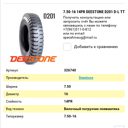
7.50-16 14PR DEESTONE D201 D-L TT
Получить консультацию или
запросить счёт Вы можете
связавшись с нами по телефону:
+7(961)511-0-812
или по e-mail:
specshinaug@mail.ru
Добавить к сравнению
Артикул:
326740
Производитель:
Deestone
Ширина
7.50
Диаметр
16
Слойность:
14PR
Вид техники
Вилочный погрузчик пневматика
Типоразмер
7.50-16