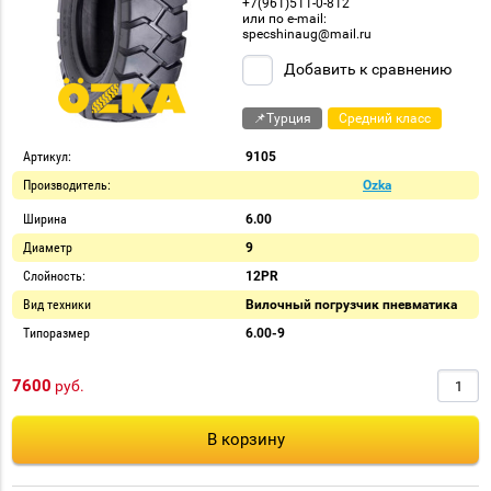
+7(961)511-0-812
или по e-mail:
specshinaug@mail.ru
Добавить к сравнению
📌Турция
Средний класс
Артикул:
9105
Производитель:
Ozka
Ширина
6.00
Диаметр
9
Слойность:
12PR
Вид техники
Вилочный погрузчик пневматика
Типоразмер
6.00-9
7600
руб.
В корзину