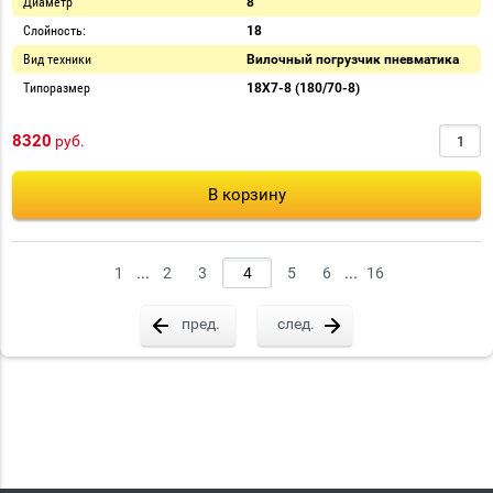
Диаметр
8
Слойность:
18
Вид техники
Вилочный погрузчик пневматика
Типоразмер
18X7-8 (180/70-8)
8320
руб.
В корзину
...
...
1
2
3
5
6
16
пред.
след.